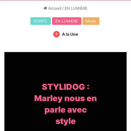
Accueil
/
EN LUMIÈRE
CORPO.
EN LUMIÈRE
Mode
A la Une
STYLIDOG :
Marley nous en
parle avec
style