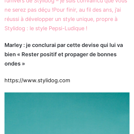
l’univers de Stylidog – je suis convaincu que vous
ne serez pas déçu !Pour finir, au fil des ans, j’ai
réussi à développer un style unique, propre à
Stylidog : le style Pepsi-Ludique !
Marley : je conclurai par cette devise qui lui va
bien « Rester positif et propager de bonnes
ondes »
https://www.stylidog.com