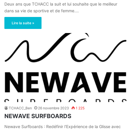
Deux ans que TCHACC la suit et lui souhaite que le meilleur
dans sa vie de sportive et de femme.…
Lire la suite »
TCHACC_Ben
26 novembre 2023
1 225
NEWAVE SURFBOARDS
Newave Surfboards : Redéfinir l’Expérience de la Glisse avec