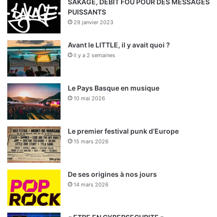
o
i
e
r
SAKAGE, DÉBIT FOU POUR DES MESSAGES
PUISSANTS
k
n
a
29 janvier 2023
m
Avant le LITTLE, il y avait quoi ?
il y a 2 semaines
Le Pays Basque en musique
10 mai 2026
Le premier festival punk d’Europe
15 mars 2026
De ses origines à nos jours
14 mars 2026