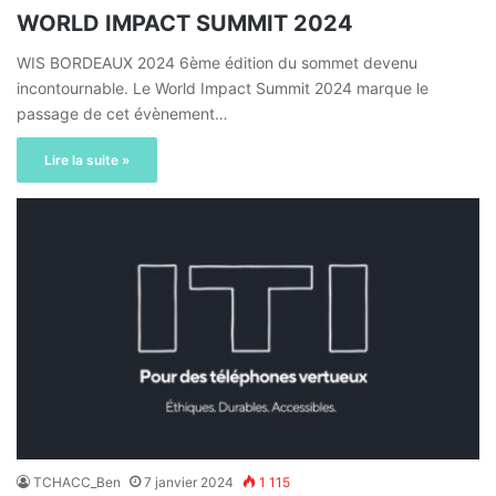
WORLD IMPACT SUMMIT 2024
WIS BORDEAUX 2024 6ème édition du sommet devenu
incontournable. Le World Impact Summit 2024 marque le
passage de cet évènement…
Lire la suite »
TCHACC_Ben
7 janvier 2024
1 115