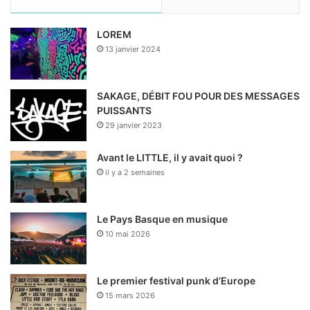
e
k
T
t
T
LOREM
b
e
u
a
o
13 janvier 2024
o
d
b
g
k
o
i
e
r
SAKAGE, DÉBIT FOU POUR DES MESSAGES
PUISSANTS
k
n
a
29 janvier 2023
m
Avant le LITTLE, il y avait quoi ?
il y a 2 semaines
Le Pays Basque en musique
10 mai 2026
Le premier festival punk d’Europe
15 mars 2026