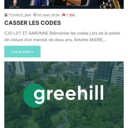
TCHACC_Ben
30 mars 2024
1 166
CASSER LES CODES
CJD LOT ET GARONNE Réinventer les codes Lors de la soirée
de cloture d’un mandat de deux ans, Antoine ANDRE,…
Lire la suite »