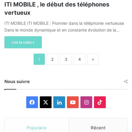
ITI MOBILE , le début des téléphones
vertueux
ITI MOBILE ITI MOBILE : Pionnier dans la téléphonie vertueuse
Dans le monde dynamique et en constante évolution de la…
Lire la suite »
1
2
3
4
»
Nous suivre
F
X
L
Y
I
T
a
i
o
n
i
c
n
u
s
k
Populaire
Récent