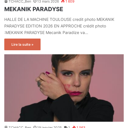
TCHACC_Ben
13 mars 2026
1 609
MEKANIK PARADYSE
HALLE DE LA MACHINE TOULOUSE credit photo MEKANIK
PARADYSE EDITION 2026 EN APPROCHE crédit photo
:MEKANIK PARADYSE Mecanik Paradize va…
Lire la suite »
TCHACC_Ben
19 janvier 2025
1
1 563