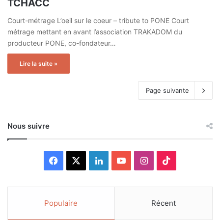
TCHACC
Court-métrage L’oeil sur le coeur – tribute to PONE Court
métrage mettant en avant l’association TRAKADOM du
producteur PONE, co-fondateur…
Lire la suite »
Page suivante
Nous suivre
F
X
L
Y
I
T
a
i
o
n
i
c
n
u
s
k
Populaire
Récent
e
k
T
t
T