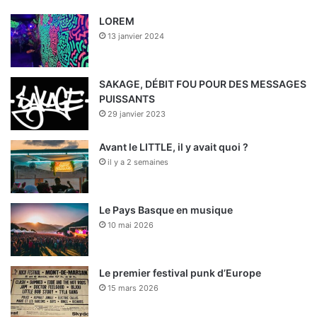
LOREM
b
e
u
a
o
13 janvier 2024
o
d
b
g
k
o
i
e
r
SAKAGE, DÉBIT FOU POUR DES MESSAGES
PUISSANTS
k
n
a
29 janvier 2023
m
Avant le LITTLE, il y avait quoi ?
il y a 2 semaines
Le Pays Basque en musique
10 mai 2026
Le premier festival punk d’Europe
15 mars 2026