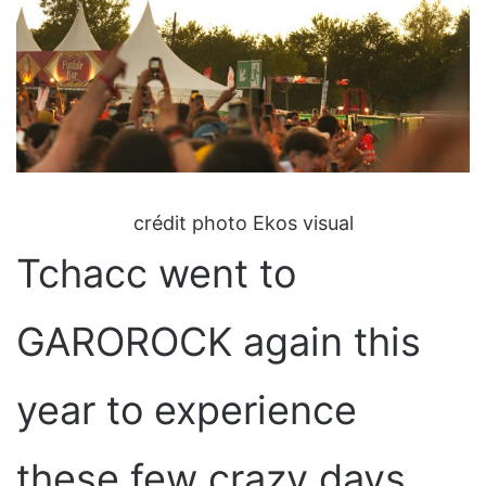
crédit photo Ekos visual
Tchacc went to
GAROROCK again this
year to experience
these few crazy days