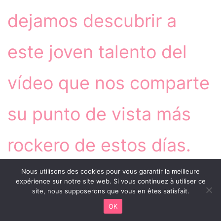
dejamos descubrir a
este joven talento del
vídeo que nos comparte
su punto de vista más
rockero de estos días.
Nous utilisons des cookies pour vous garantir la meilleure
expérience sur notre site web. Si vous continuez à utiliser ce
Aún queríamos
site, nous supposerons que vous en êtes satisfait.
OK
compartir con vosotros
Facebook
X
WhatsApp
Telegram
Viber