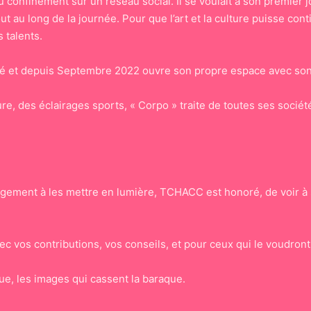
confinement sur un réseau social. Il se voulait à son premier 
ut au long de la journée. Pour que l’art et la culture puisse con
 talents.
té et depuis Septembre 2022 ouvre son propre espace avec son
ure, des éclairages sports, « Corpo » traite de toutes ses soc
gagement à les mettre en lumière, TCHACC est honoré, de voir à
c vos contributions, vos conseils, et pour ceux qui le voudront,
ue, les images qui cassent la baraque.