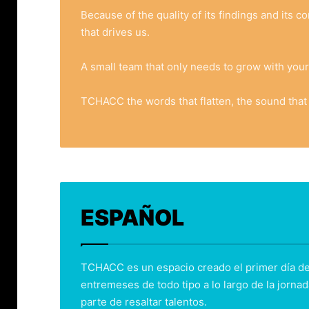
Because of the quality of its findings and its 
that drives us.
A small team that only needs to grow with your 
TCHACC the words that flatten, the sound that 
ESPAÑOL
TCHACC es un espacio creado el primer día de 
entremeses de todo tipo a lo largo de la jorna
parte de resaltar talentos.