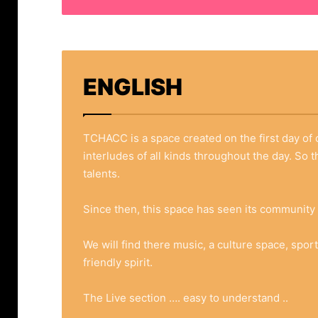
ENGLISH
TCHACC is a space created on the first day of 
interludes of all kinds throughout the day. So
talents.
Since then, this space has seen its communit
We will find there music, a culture space, spor
friendly spirit.
The Live section …. easy to understand ..