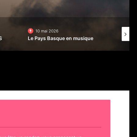
10 mai 2026
3 mai 20
S
Le Pays Basque en musique
Festiv