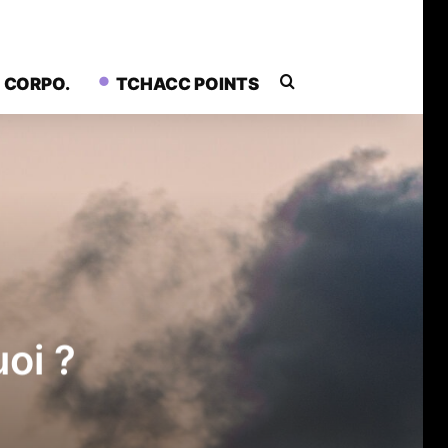
Rechercher
CORPO.
TCHACC POINTS
uoi ?