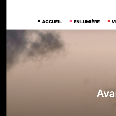
ACCUEIL
EN LUMIÈRE
V
Avan