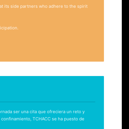
t its side partners who adhere to the spirit
icipation.
nada ser una cita que ofreciera un reto y
 el confinamiento, TCHACC se ha puesto de