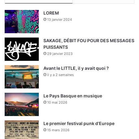
e
k
T
t
T
LOREM
b
e
u
a
o
13 janvier 2024
o
d
b
g
k
o
i
e
r
SAKAGE, DÉBIT FOU POUR DES MESSAGES
PUISSANTS
k
n
a
29 janvier 2023
m
Avant le LITTLE, il y avait quoi ?
il y a 2 semaines
Le Pays Basque en musique
10 mai 2026
Le premier festival punk d’Europe
15 mars 2026