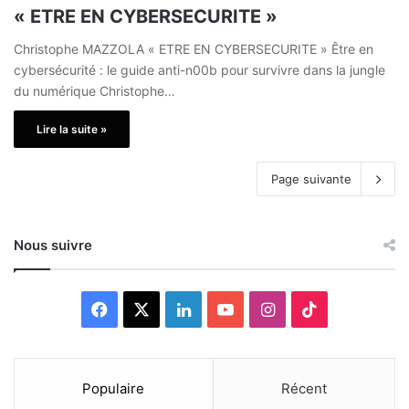
« ETRE EN CYBERSECURITE »
Christophe MAZZOLA « ETRE EN CYBERSECURITE » Être en
cybersécurité : le guide anti-n00b pour survivre dans la jungle
du numérique Christophe…
Lire la suite »
Page suivante
Nous suivre
F
X
L
Y
I
T
a
i
o
n
i
c
n
u
s
k
Populaire
Récent