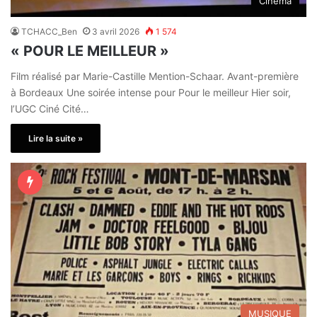
Cinéma
TCHACC_Ben
3 avril 2026
1 574
« POUR LE MEILLEUR »
Film réalisé par Marie-Castille Mention-Schaar. Avant-première
à Bordeaux Une soirée intense pour Pour le meilleur Hier soir,
l’UGC Ciné Cité…
Lire la suite »
MUSIQUE