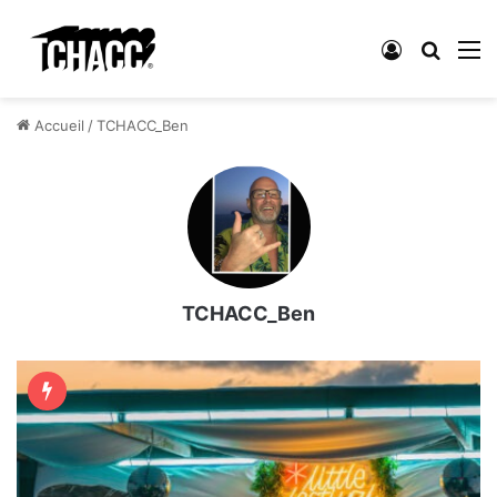
Connexion
Reche
M
Accueil
/
TCHACC_Ben
TCHACC_Ben