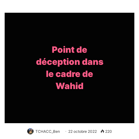
Point de
déception dans
le cadre de
Wahid
TCHACC_Ben
22 octobre 2022
220