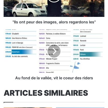
alors
regardons
les"
"Ils ont peur des images, alors regardons les"
Au
fond
de
la
vallée,
vit
le
coeur
des
riders
Au fond de la vallée, vit le coeur des riders
ARTICLES SIMILAIRES