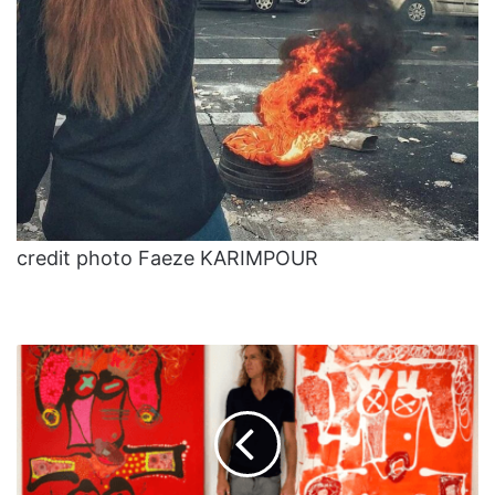
credit photo Faeze KARIMPOUR
Explosion
de
tonalités
et
sensations
fortes