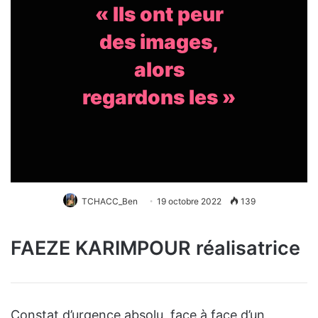
« Ils ont peur
des images,
alors
regardons les »
TCHACC_Ben
19 octobre 2022
139
FAEZE KARIMPOUR réalisatrice
Constat d’urgence absolu, face à face d’un