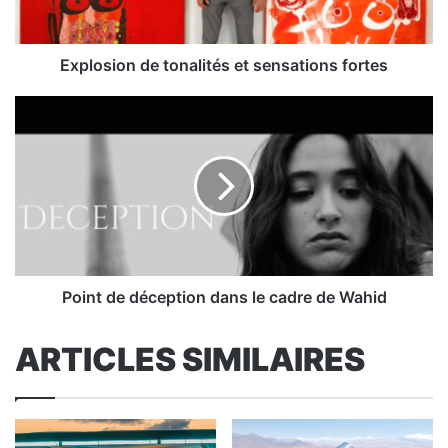
Explosion de tonalités et sensations fortes
Point
de
déception
dans
le
cadre
de
Wahid
Point de déception dans le cadre de Wahid
ARTICLES SIMILAIRES