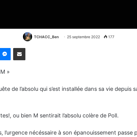
TCHACC_Ben
25 septembre 2022
177
nkedin
Messenger
Partager par email
 M »
uête de l’absolu qui s’est installée dans sa vie depuis 
es!, ou bien M sentirait l’absolu colère de Poll.
 l’urgence nécéssaire à son épanouissement passe pa