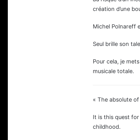
création d’une bo
Michel Polnareff e
Seul brille son tal
Pour cela, je met
musicale totale.
« The absolute o
It is this quest fo
childhood.