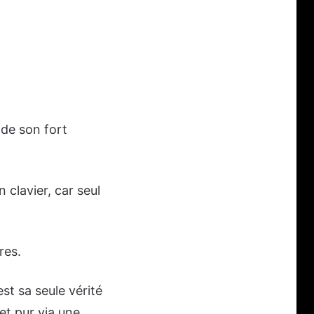
t de son fort
 clavier, car seul
res.
st sa seule vérité
et pur via une