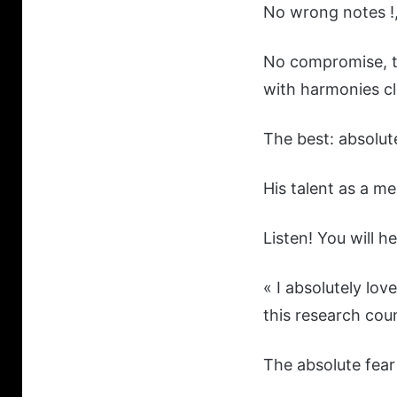
No wrong notes !, 
No compromise, th
with harmonies cl
The best: absolute
His talent as a me
Listen! You will h
« I absolutely lov
this research coun
The absolute fear