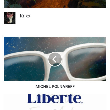
Krixx
MICHEL
POLNAREFF
MICHEL POLNAREFF
TCHACC
aime
jouer