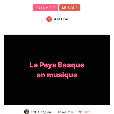
EN LUMIÈRE
MUSIQUE
A la Une
Le Pays Basque
en musique
TCHACC_Ben
10 mai 2026
1 702