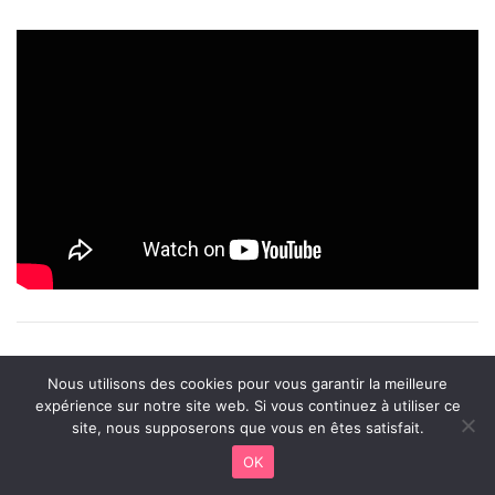
The 1980s: Surf
Nous utilisons des cookies pour vous garantir la meilleure
expérience sur notre site web. Si vous continuez à utiliser ce
site, nous supposerons que vous en êtes satisfait.
Culture, Alternative
OK
Facebook
X
WhatsApp
Telegram
Viber