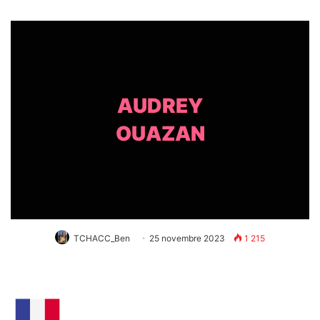
AUDREY
OUAZAN
TCHACC_Ben
25 novembre 2023
1 215