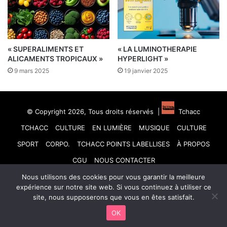
« SUPERALIMENTS ET
« LA LUMINOTHERAPIE
ALICAMENTS TROPICAUX »
HYPERLIGHT »
9 mars 2025
19 janvier 2025
© Copyright 2026, Tous droits réservés |
Tchacc
TCHACC
CULTURE
EN LUMIÈRE
MUSIQUE
CULTURE
SPORT
CORPO.
TCHACC POINTS LABELLISES
À PROPOS
CGU
NOUS CONTACTER
Nous utilisons des cookies pour vous garantir la meilleure
Facebook
X
Linkedin
YouTube
Instagram
TikTok
expérience sur notre site web. Si vous continuez à utiliser ce
site, nous supposerons que vous en êtes satisfait.
OK