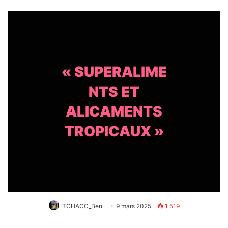
« SUPERALIME
NTS ET
ALICAMENTS
TROPICAUX »
TCHACC_Ben
9 mars 2025
1 519