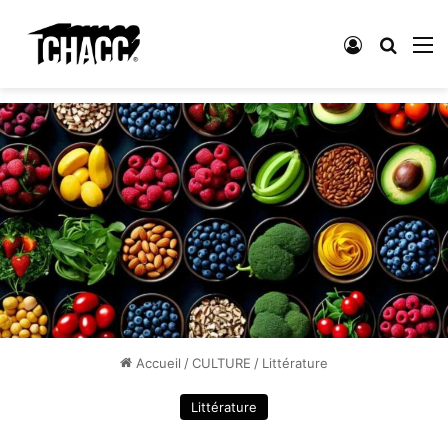
Connexion
Recher
M
Accueil
/
CULTURE
/
Littérature
Littérature