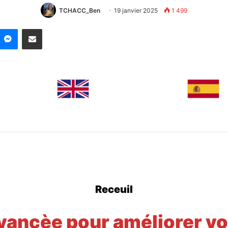
TCHACC_Ben
19 janvier 2025
1 499
nkedin
Messenger
Partager par email
Receuil
vancèe pour améliorer vo