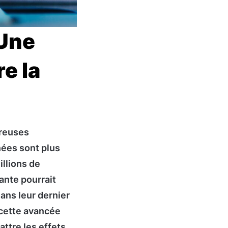
 Une
e la
breuses
nées sont plus
illions de
ante pourrait
Dans leur dernier
 cette avancée
attre les effets