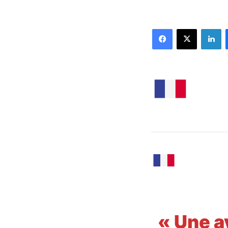
Facebook
X
Li
« Une a