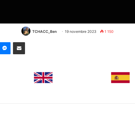
TCHACC_Ben
19 novembre 2023
1 150
nkedin
Messenger
Partager par email