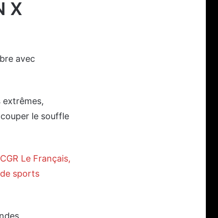
N X
mbre avec
s extrêmes,
couper le souffle
a CGR Le Français,
 de sports
ondes