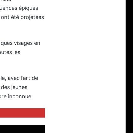
quences épiques
 ont été projetées
lques visages en
utes les
e, avec l’art de
 des jeunes
core inconnue.