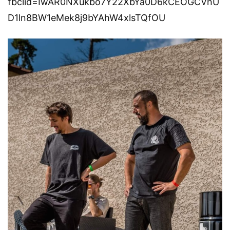
fbclid=IwAR0NXukbo7Y22XbYa0D6kCEOGCVnU
D1ln8BW1eMek8j9bYAhW4xlsTQfOU