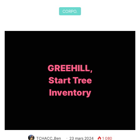
CORPO.
GREEHILL,
Start Tree
Inventory
TCHACC_Ben
23 mars 2024
1 080