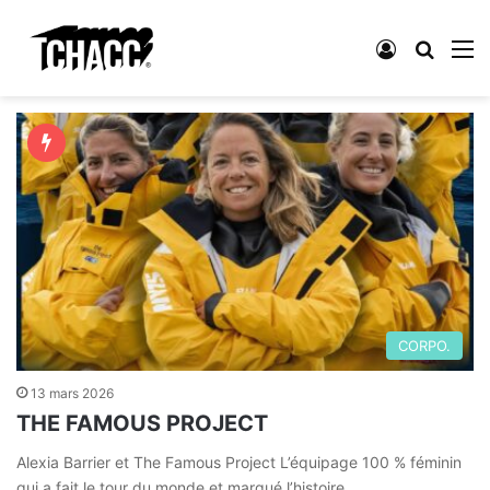
Connexion
Reche
M
CORPO.
13 mars 2026
THE FAMOUS PROJECT
Alexia Barrier et The Famous Project L’équipage 100 % féminin
qui a fait le tour du monde et marqué l’histoire…