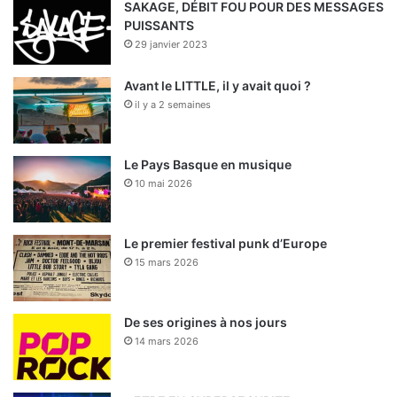
o
i
e
r
SAKAGE, DÉBIT FOU POUR DES MESSAGES
PUISSANTS
k
n
a
29 janvier 2023
m
Avant le LITTLE, il y avait quoi ?
il y a 2 semaines
Le Pays Basque en musique
10 mai 2026
Le premier festival punk d’Europe
15 mars 2026
De ses origines à nos jours
14 mars 2026