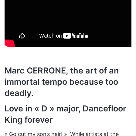
Marc CERRONE, the art of an
immortal tempo because too
deadly.
Love in « D » major, Dancefloor
King forever
« Go cut my son’s hair! », While artists at the