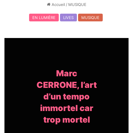
Accueil
/
MUSIQUE
EN LUMIÈRE
LIVES
MUSIQUE
Marc
CERRONE, l’art
d’un tempo
immortel car
trop mortel