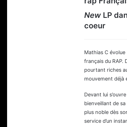
rap Françai
New
LP dan
coeur
Mathias C évolue 
français du RAP. 
pourtant riches au
mouvement déjà é
Devant lui s’ouvre
bienveillant de sa
plus noble dès son
service d’un insta