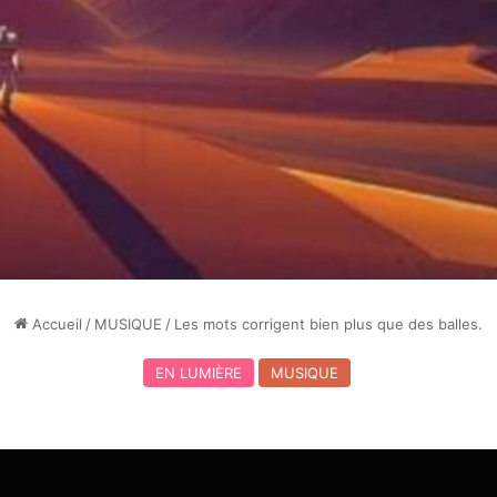
Accueil
/
MUSIQUE
/
Les mots corrigent bien plus que des balles.
EN LUMIÈRE
MUSIQUE