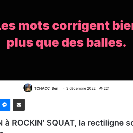
Les mots corrigent bie
plus que des balles.
TCHACC_Ben
3 décembre 2022
221
nkedin
Messenger
Partager par email
 à ROCKIN’ SQUAT, la rectiligne s