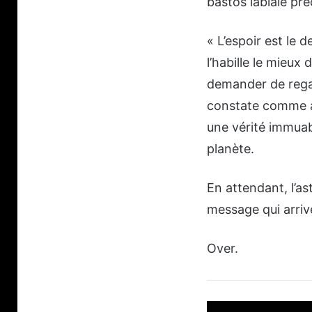
bastos labiale pré
« L’espoir est le 
l’habille le mieux
demander de regard
constate comme an
une vérité immuabl
planète.
En attendant, l’a
message qui arrive
Over.