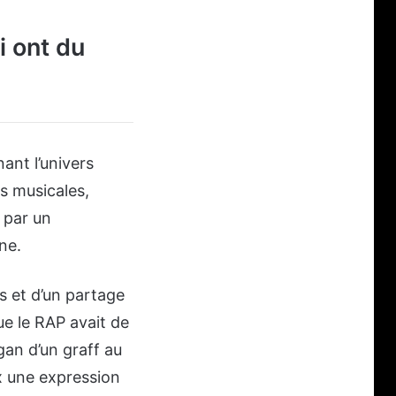
i ont du
ant l’univers
s musicales,
é par un
ne.
ts et d’un partage
ue le RAP avait de
gan d’un graff au
ux une expression