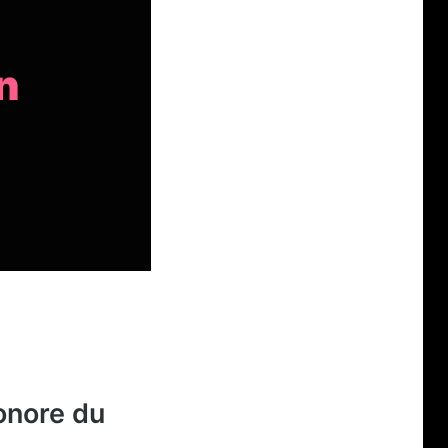
n
onore du