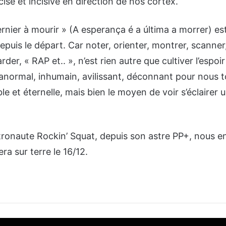
cise et incisive en direction de nos cortex.
dernier à mourir » (A esperança é a última a morrer) e
 depuis le départ. Car noter, orienter, montrer, scanner,
er, « RAP et.. », n’est rien autre que cultiver l’espoir
ormal, inhumain, avilissant, déconnant pour nous t
e et éternelle, mais bien le moyen de voir s’éclairer 
stronaute Rockin’ Squat, depuis son astre PP+, nous 
ra sur terre le 16/12.