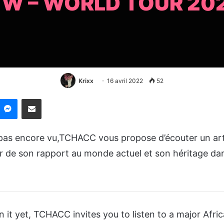
TW – WORLD TOUR 20
Krixx
16 avril 2022
52
nkedin
Messenger
Partager par email
z pas encore vu,TCHACC vous propose d’écouter un arti
r de son rapport au monde actuel et son héritage d
n it yet, TCHACC invites you to listen to a major Africa