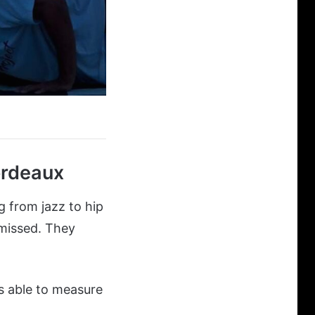
ordeaux
 from jazz to hip
 missed. They
s able to measure