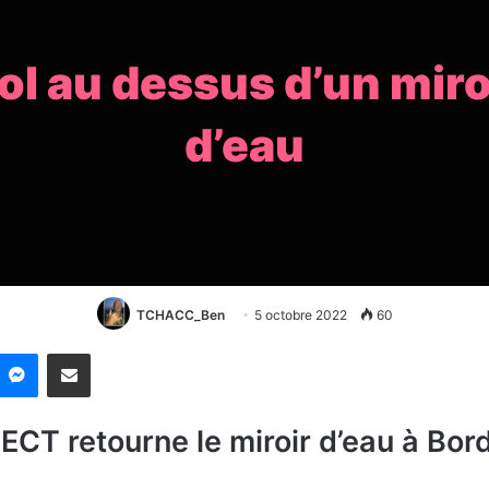
ol au dessus d’un miro
d’eau
TCHACC_Ben
5 octobre 2022
60
nkedin
Messenger
Partager par email
CT retourne le miroir d’eau à Bor