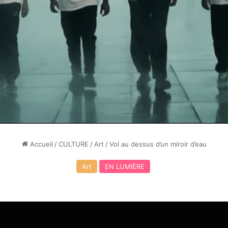
Accueil
/
CULTURE
/
Art
/
Vol au dessus d’un miroir d’eau
Art
EN LUMIÈRE