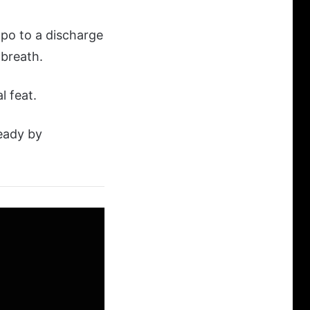
mpo to a discharge
breath.
l feat.
ready by