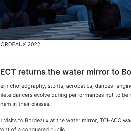
BORDEAUX 2022
CT returns the water mirror to B
ern choreography, stunts, acrobatics, dances ranging
hlete dancers evolve during performances not to be
them in their classes.
ir visits to Bordeaux at the water mirror, TCHACC wa
 front of a conquered public.