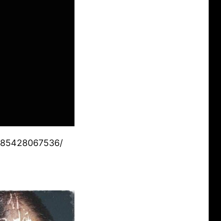
085428067536/