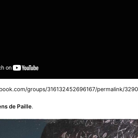
ebook.com/groups/316132452696167/permalink/329
ns de Paille
.