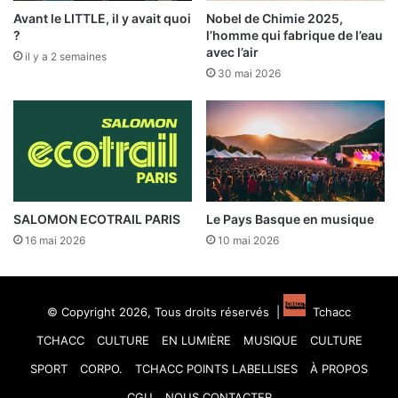
Avant le LITTLE, il y avait quoi
Nobel de Chimie 2025,
?
l’homme qui fabrique de l’eau
avec l’air
il y a 2 semaines
30 mai 2026
SALOMON ECOTRAIL PARIS
Le Pays Basque en musique
16 mai 2026
10 mai 2026
© Copyright 2026, Tous droits réservés |
Tchacc
TCHACC
CULTURE
EN LUMIÈRE
MUSIQUE
CULTURE
SPORT
CORPO.
TCHACC POINTS LABELLISES
À PROPOS
CGU
NOUS CONTACTER