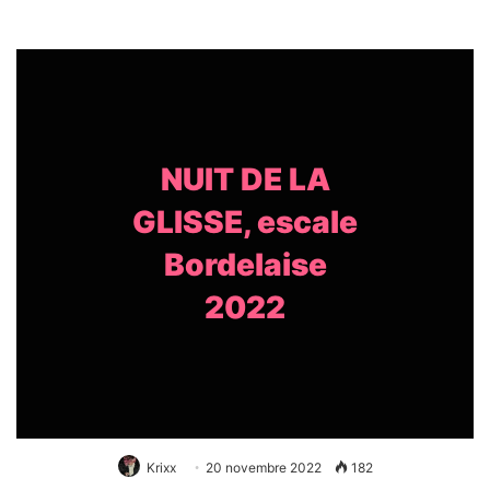
NUIT DE LA
GLISSE, escale
Bordelaise
2022
Krixx
20 novembre 2022
182