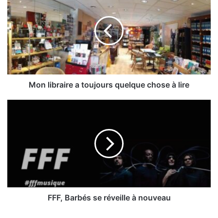
libraire
a
toujours
quelque
chose
à
lire
Mon libraire a toujours quelque chose à lire
FFF,
Barbés
se
réveille
à
nouveau
FFF, Barbés se réveille à nouveau