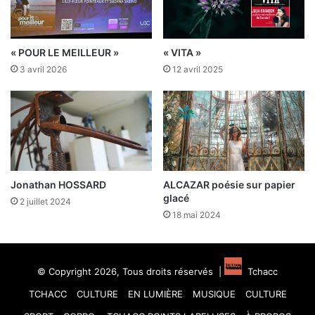
« POUR LE MEILLEUR »
« VITA »
3 avril 2026
12 avril 2025
Jonathan HOSSARD
ALCAZAR poésie sur papier
glacé
2 juillet 2024
18 mai 2024
© Copyright 2026, Tous droits réservés |
Tchacc
TCHACC
CULTURE
EN LUMIÈRE
MUSIQUE
CULTURE