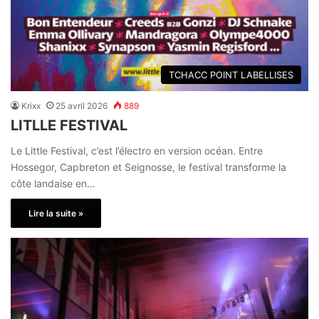
TCHACC POINT LABELLISES
Krixx
25 avril 2026
889
LITLLE FESTIVAL
Le Little Festival, c’est l’électro en version océan. Entre
Hossegor, Capbreton et Seignosse, le festival transforme la
côte landaise en…
Lire la suite »