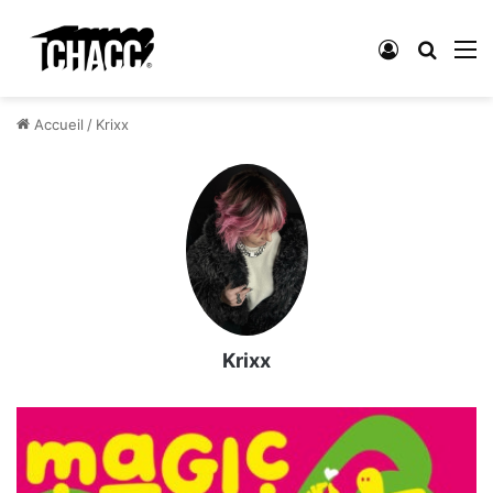
Connexion
Reche
M
Accueil
/
Krixx
Krixx