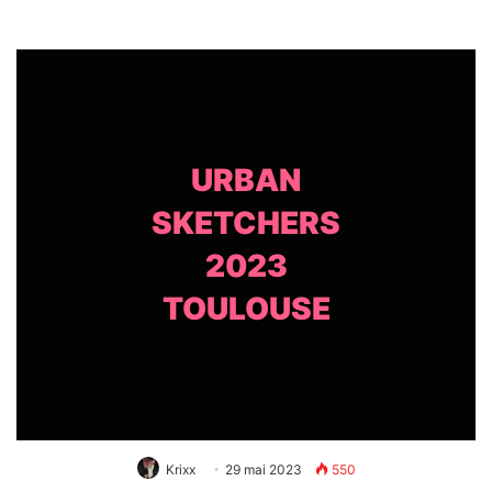
URBAN
SKETCHERS
2023
TOULOUSE
Krixx
29 mai 2023
550