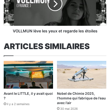
et
regarde
les
étoiles
VOLLMUN lève les yeux et regarde les étoiles
ARTICLES SIMILAIRES
Avant le LITTLE, il y avait quoi
Nobel de Chimie 2025,
?
l’homme qui fabrique de l’eau
avec l’air
il y a 2 semaines
30 mai 2026