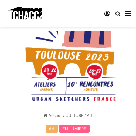
Connexion
Recher
M
Accueil
/
CULTURE
/
Art
Art
EN LUMIÈRE