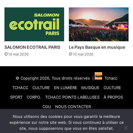
SALOMON ECOTRAIL PARIS
Le Pays Basque en musique
16 mai 2026
10 mai 2026
© Copyright 2026, Tous droits réservés |
Tchacc
TCHACC
CULTURE
EN LUMIÈRE
MUSIQUE
CULTURE
SPORT
CORPO.
TCHACC POINTS LABELLISES
À PROPOS
CGU
NOUS CONTACTER
Nous utilisons des cookies pour vous garantir la meilleure
Facebook
X
Linkedin
YouTube
Instagram
TikTok
expérience sur notre site web. Si vous continuez à utiliser ce
site, nous supposerons que vous en êtes satisfait.