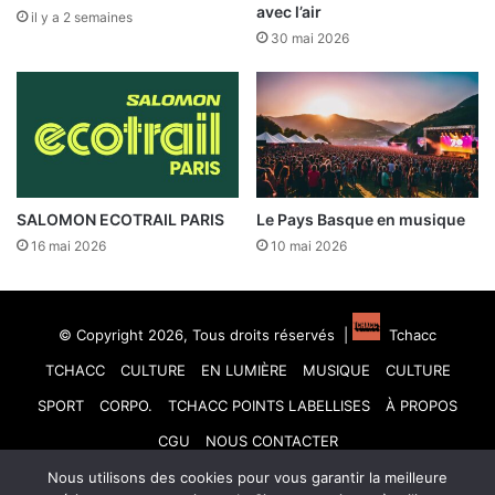
avec l’air
il y a 2 semaines
30 mai 2026
SALOMON ECOTRAIL PARIS
Le Pays Basque en musique
16 mai 2026
10 mai 2026
© Copyright 2026, Tous droits réservés |
Tchacc
TCHACC
CULTURE
EN LUMIÈRE
MUSIQUE
CULTURE
SPORT
CORPO.
TCHACC POINTS LABELLISES
À PROPOS
CGU
NOUS CONTACTER
Nous utilisons des cookies pour vous garantir la meilleure
Facebook
X
Linkedin
YouTube
Instagram
TikTok