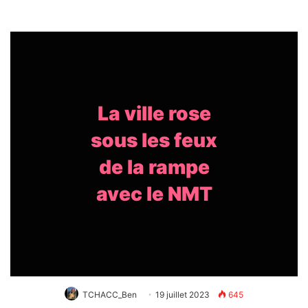
La ville rose
sous les feux
de la rampe
avec le NMT
TCHACC_Ben
19 juillet 2023
645