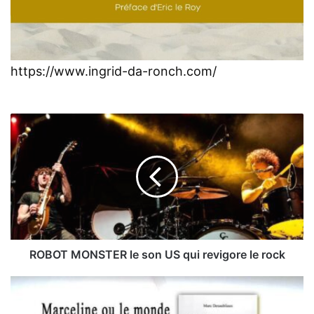
https://www.ingrid-da-ronch.com/
ROBOT
MONSTER
le
son
US
qui
revigore
le
rock
ROBOT MONSTER le son US qui revigore le rock
Le
monde
de