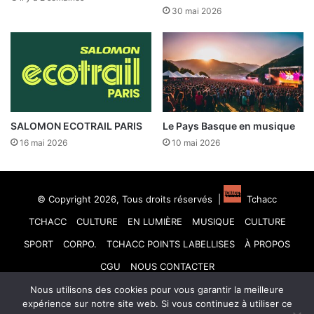
30 mai 2026
SALOMON ECOTRAIL PARIS
Le Pays Basque en musique
16 mai 2026
10 mai 2026
© Copyright 2026, Tous droits réservés |
Tchacc
TCHACC
CULTURE
EN LUMIÈRE
MUSIQUE
CULTURE
SPORT
CORPO.
TCHACC POINTS LABELLISES
À PROPOS
CGU
NOUS CONTACTER
Nous utilisons des cookies pour vous garantir la meilleure
Facebook
X
Linkedin
YouTube
Instagram
TikTok
expérience sur notre site web. Si vous continuez à utiliser ce