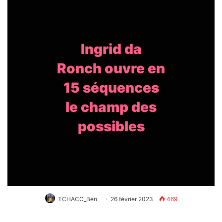
Ingrid da
Ronch ouvre en
15 séquences
le champ des
possibles
TCHACC_Ben
26 février 2023
469