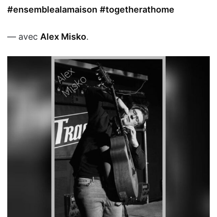
#ensemblealamaison
#togetherathome
— avec
Alex Misko
.