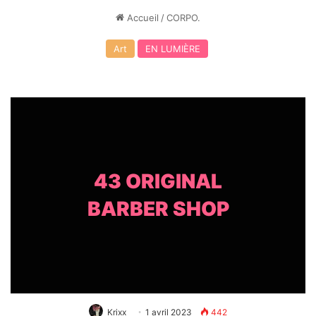
Accueil
/
CORPO.
Art
EN LUMIÈRE
43 ORIGINAL
BARBER SHOP
Krixx
1 avril 2023
442