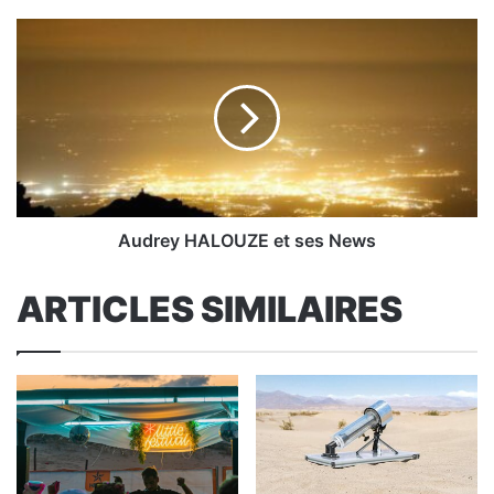
Audrey
HALOUZE
et
ses
News
Audrey HALOUZE et ses News
ARTICLES SIMILAIRES