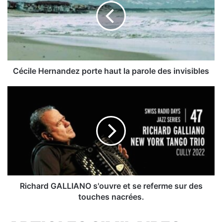
haut
la
parole
des
invisibles
Cécile Hernandez porte haut la parole des invisibles
Richard
GALLIANO
s'ouvre
et
se
referme
sur
des
touches
nacrées.
Richard GALLIANO s'ouvre et se referme sur des
touches nacrées.