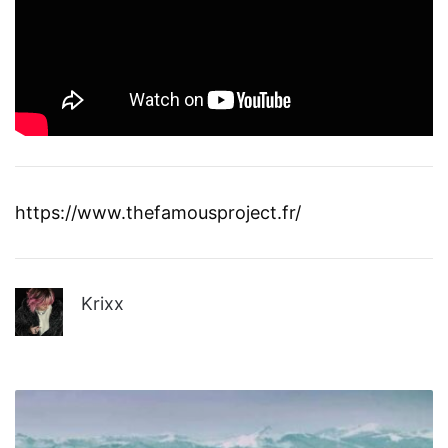
https://www.thefamousproject.fr/
Krixx
Cécile
Hernandez
porte