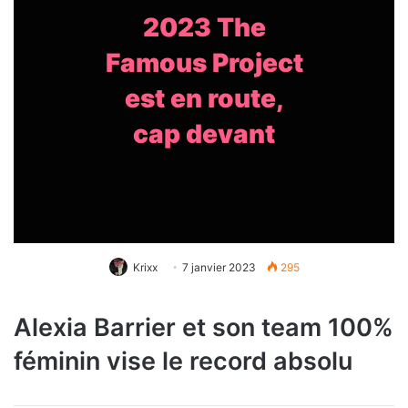
2023 The
Famous Project
est en route,
cap devant
Krixx
7 janvier 2023
295
Alexia Barrier et son team 100%
féminin vise le record absolu