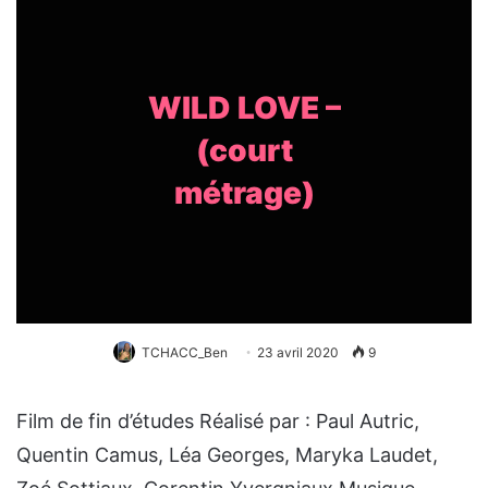
WILD LOVE –
(court
métrage)
TCHACC_Ben
23 avril 2020
9
Film de fin d’études Réalisé par : Paul Autric,
Quentin Camus, Léa Georges, Maryka Laudet,