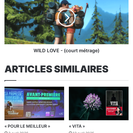
-
(court
métrage)
WILD LOVE - (court métrage)
ARTICLES SIMILAIRES
« POUR LE MEILLEUR »
« VITA »