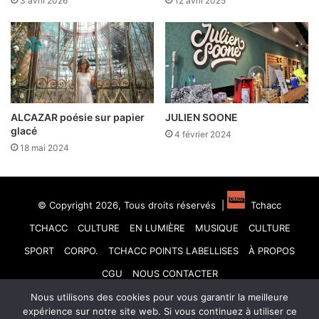
3 avril 2026
12 avril 2025
ALCAZAR poésie sur papier
JULIEN SOONE
glacé
4 février 2024
18 mai 2024
© Copyright 2026, Tous droits réservés |
Tchacc
TCHACC
CULTURE
EN LUMIÈRE
MUSIQUE
CULTURE
SPORT
CORPO.
TCHACC POINTS LABELLISES
À PROPOS
CGU
NOUS CONTACTER
Nous utilisons des cookies pour vous garantir la meilleure
Facebook
X
Linkedin
YouTube
Instagram
TikTok
expérience sur notre site web. Si vous continuez à utiliser ce