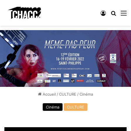
Connexion
Recher
M
Accueil
/
CULTURE
/
Cinéma
Cinéma
CULTURE