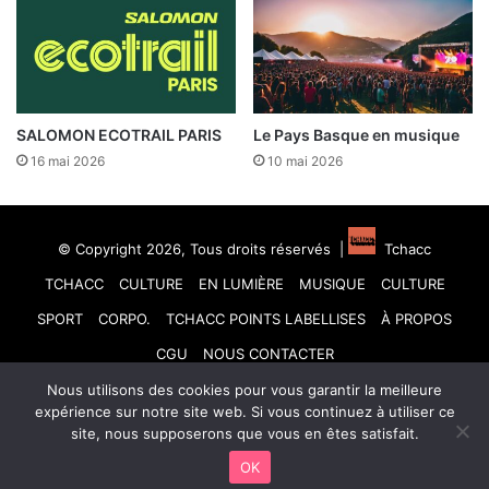
SALOMON ECOTRAIL PARIS
Le Pays Basque en musique
16 mai 2026
10 mai 2026
© Copyright 2026, Tous droits réservés |
Tchacc
TCHACC
CULTURE
EN LUMIÈRE
MUSIQUE
CULTURE
SPORT
CORPO.
TCHACC POINTS LABELLISES
À PROPOS
CGU
NOUS CONTACTER
Nous utilisons des cookies pour vous garantir la meilleure
Facebook
X
Linkedin
YouTube
Instagram
TikTok
expérience sur notre site web. Si vous continuez à utiliser ce
site, nous supposerons que vous en êtes satisfait.
OK