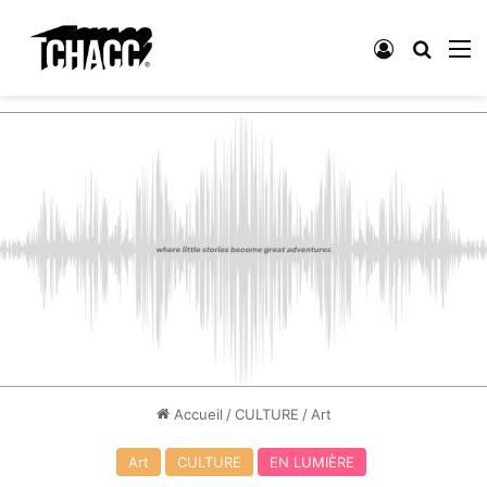
Connexion
Recher
M
Accueil
/
CULTURE
/
Art
Art
CULTURE
EN LUMIÈRE