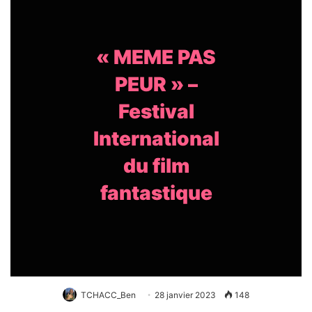
« MEME PAS
PEUR » –
Festival
International
du film
fantastique
TCHACC_Ben
28 janvier 2023
148