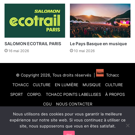
SALOMON ECOTRAIL PARIS
Le Pays Basque en musique
16 mai 2026
10 mai 2026
© Copyright 2026, Tous droits réservés |
Tchacc
TCHACC
CULTURE
EN LUMIÈRE
MUSIQUE
CULTURE
SPORT
CORPO.
TCHACC POINTS LABELLISES
À PROPOS
CGU
NOUS CONTACTER
Nous utilisons des cookies pour vous garantir la meilleure
Facebook
X
Linkedin
YouTube
Instagram
TikTok
expérience sur notre site web. Si vous continuez à utiliser ce
site, nous supposerons que vous en êtes satisfait.