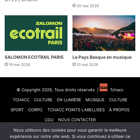
30 mai 2026
SALOMON ECOTRAIL PARIS
Le Pays Basque en musique
16 mai 2026
10 mai 2026
© Copyright 2026, Tous droits réservés |
Tchacc
TCHACC
CULTURE
EN LUMIÈRE
MUSIQUE
CULTURE
SPORT
CORPO.
TCHACC POINTS LABELLISES
À PROPOS
CGU
NOUS CONTACTER
Nous utilisons des cookies pour vous garantir la meilleure
Facebook
X
Linkedin
YouTube
Instagram
TikTok
expérience sur notre site web. Si vous continuez à utiliser ce