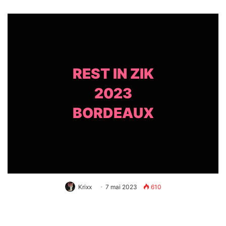
REST IN ZIK
2023
BORDEAUX
Krixx
7 mai 2023
610