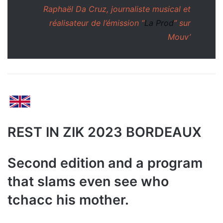
Raphaël Da Cruz, journaliste musical et
réalisateur de l’émission “
La Prod
” sur
Mouv’
REST IN ZIK 2023 BORDEAUX
Second edition and a program
that slams even see who
tchacc his mother.