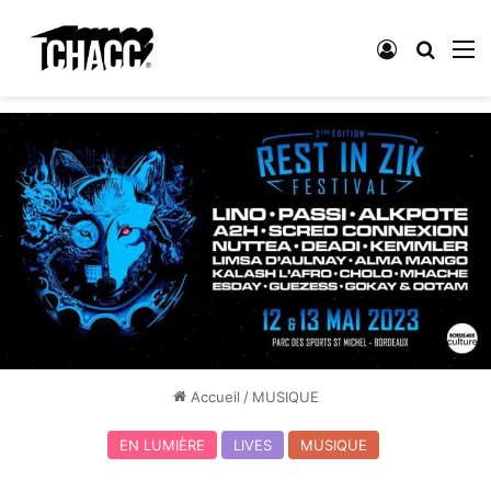
Connexion
Recher
M
Accueil
/
MUSIQUE
EN LUMIÈRE
LIVES
MUSIQUE