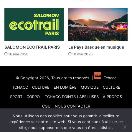
SALOMON ECOTRAIL PARIS
Le Pays Basque en musique
16 mai 2026
10 mai 2026
© Copyright 2026, Tous droits réservés |
Tchacc
TCHACC
CULTURE
EN LUMIÈRE
MUSIQUE
CULTURE
SPORT
CORPO.
TCHACC POINTS LABELLISES
À PROPOS
CGU
NOUS CONTACTER
Nous utilisons des cookies pour vous garantir la meilleure
Facebook
X
Linkedin
YouTube
Instagram
TikTok
expérience sur notre site web. Si vous continuez à utiliser ce
site, nous supposerons que vous en êtes satisfait.