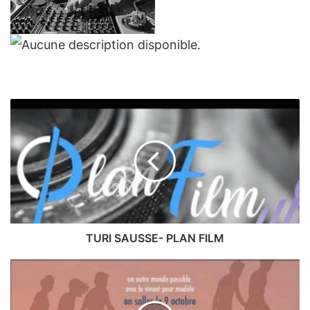
TURI
SAUSSE-
PLAN
FILM
TURI SAUSSE- PLAN FILM
ALEX
FERRINI