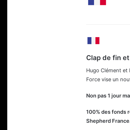
Clap de fin e
Hugo Clément et K
Force vise un nouv
Non pas 1 jour m
100% des fonds ré
Shepherd France