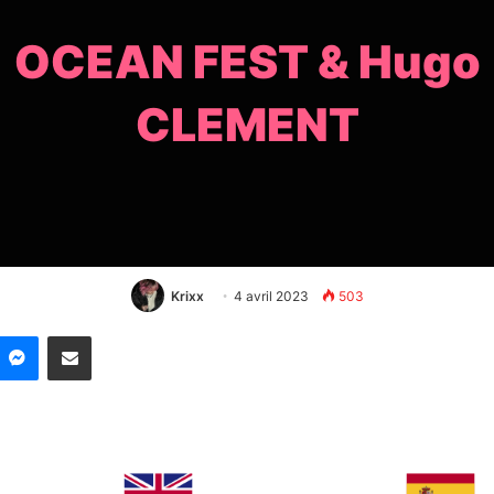
OCEAN FEST & Hugo
CLEMENT
Krixx
4 avril 2023
503
nkedin
Messenger
Partager par email