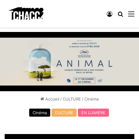
Connexion
Recher
M
Accueil
/
CULTURE
/
Cinéma
Cinéma
CULTURE
EN LUMIÈRE