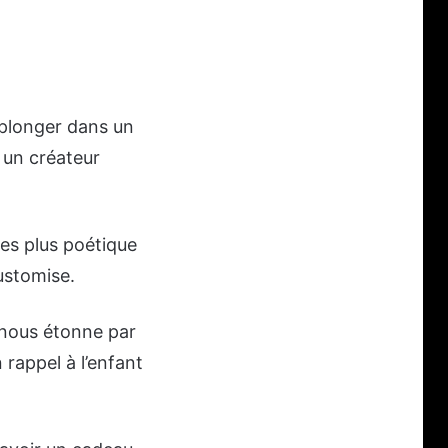
 plonger dans un
 un créateur
des plus poétique
ustomise.
l nous étonne par
 rappel à l’enfant