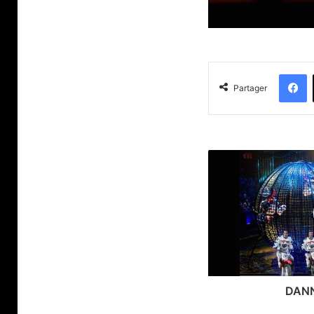
F
Partager
DANNY
VARANNE
DAN