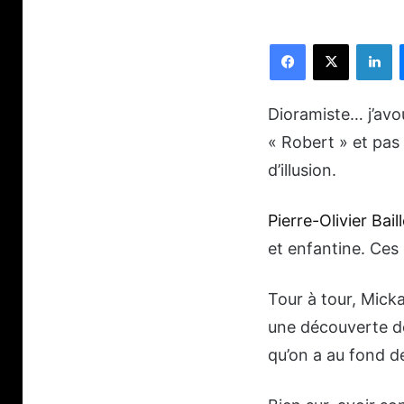
Facebook
X
Li
Dioramiste… j’avo
« Robert » et pas
d’illusion.
Pierre-Olivier Baill
et enfantine. Ces
Tour à tour, Micka
une découverte d
qu’on a au fond d