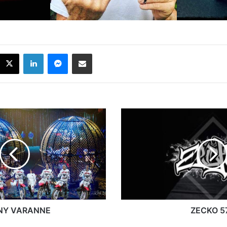
acebook
X
Linkedin
Messenger
Partager par email
ZECKO
574
NY VARANNE
ZECKO 5