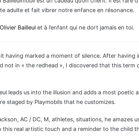
n Bailleulmobil est un cadeau qu’on chérit. Il est rare 
te adulte et fait vibrer notre enfance en résonance.
Olivier Bailleul
et à l’enfant qui ne dort jamais en toi.
it having marked a moment of silence. After having
d not in « the redhead », I discovered that this term
.
lleul leads us into the illusion and adds a most poetic 
 are staged by Playmobils that he customizes.
Jackson, AC / DC, M, athletes, situations, he amazes u
 this real artistic touch and a reminder to the child th