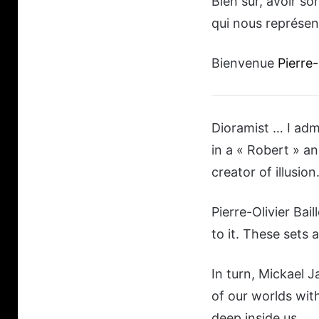
Bien sur, avoir so
qui nous représen
Bienvenue
Pierre-
Dioramist … I adm
in a « Robert » an
creator of illusion
Pierre-Olivier Bai
to it. These sets
In turn, Mickael 
of our worlds with
deep inside us.