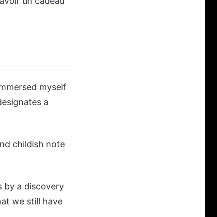
d’avoir un cadeau
 immersed myself
 designates a
and childish note
s by a discovery
at we still have