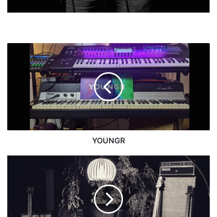
YOUNGR
YOUNGR
GEORGES
ALAIN
JONES