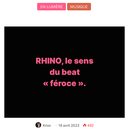
EN LUMIÈRE
MUSIQUE
RHINO, le sens
du beat
« féroce ».
Krixx
16 avril 2023
492