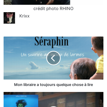
crédit photo RHINO
Krixx
Mon
libraire
a
toujours
quelque
chose
à
lire
Mon libraire a toujours quelque chose à lire
Découverte
d'un
monde