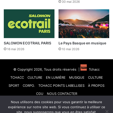
30 mai 2026
SALOMON ECOTRAIL PARIS
Le Pays Basque en musique
16 mai 2026
10 mai 2026
© Copyright 2026, Tous droits réservés |
Tchacc
TCHACC
CULTURE
EN LUMIÈRE
MUSIQUE
CULTURE
SPORT
CORPO.
TCHACC POINTS LABELLISES
À PROPOS
CGU
NOUS CONTACTER
Nous utilisons des cookies pour vous garantir la meilleure
Facebook
X
Linkedin
YouTube
Instagram
TikTok
expérience sur notre site web. Si vous continuez à utiliser ce
site, nous supposerons que vous en êtes satisfait.